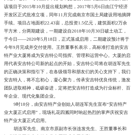
该项目于2015年10月提出规划构想，2017年5月6日由江宁经济
开发区正式批准立项，同年11月完成南京市国土局建设用地摘牌
手续。项目占地面积22.43亩，总投资1.5亿元，建筑面积2万余
平方米，分两期建设，一期建设自2018年10月30日破土动工，
于今日——2020年5月18日，正式落成启用，二期建设预计将于
今年9月完成并交付使用。
王胜董事长表示，高标准打造的安吉
特产业大厦将成为安吉特公司指挥、管理和运营中心。大厦的启
用代表安吉特公司新的起点的开始，安吉特公司将在胡连军先生
的正确决策和指引下，在各级领导和朋友们的关心支持下，我们
安吉特人，将不忘初心，凝心聚力，传承安吉特优良传统，激发
团队进取精神，砥砺奋进，定将把安吉特打造成为行业标杆、百
年企业、现代化集团企业。
9时18分，由安吉特产业创始人胡连军先生宣布“安吉特产
业大厦正式启用”，现场礼花四溅同时响起热烈的掌声庆祝安吉
特产业大厦正式启用。
胡连军先生、南京市原副市长
张连发先生
、王胜董事长和