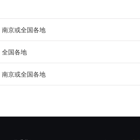
：南京或全国各地
：全国各地
：南京或全国各地