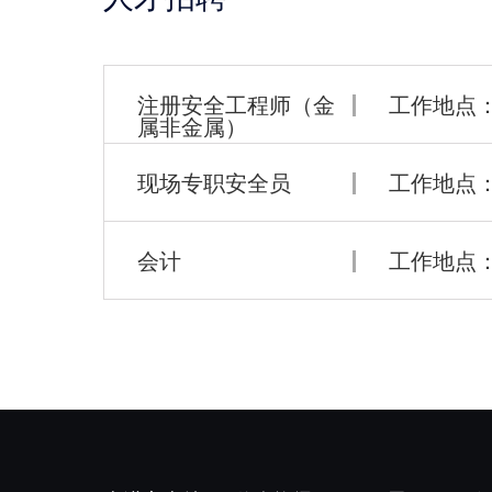
注册安全工程师（金
工作地点
属非金属）
现场专职安全员
工作地点
会计
工作地点