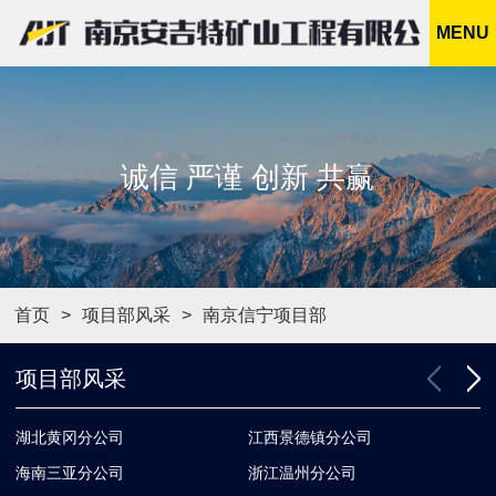
MENU
诚信 严谨 创新 共赢
首页
项目部风采
南京信宁项目部
项目部风采
湖北黄冈分公司
江西景德镇分公司
南
海南三亚分公司
浙江温州分公司